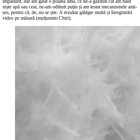
împădurit, dar am găsit o poiana albă, ce ne-a găzduit cât am băut
niște apă sau ceai, ne-am odihnit puțin și am testat mecanismele anti-
urs, pentru că, de, nu se știe. A rezultat gălăgie multă și înregistrări
video pe măsură (mulțumim Chiri).