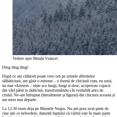
Vedere spre Munții Vrancei
Ding ding ding!
După ce am călătorit poate vreo oră pe urmele diferitelor
sălbăticiuni, am găsit o minune – o formă de chiciură cum, eu unul,
nu mai văzusem – niște ace lungi, lungi si dese, acopereau copacii
din vârf până la rădăcină, transformându-i în veritabili arici de
cristal. Ne-am înfruptat (literalmente și figurat) din chiciura aceasta și
am mers mai departe.
La 12:30 eram deja pe Muntele Negru. Nu am prea avut parte de
cine știe ce belvedere, datorită faptului că vârful este în mare parte