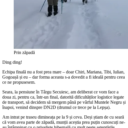
Prin zăpadă
Ding ding!
Echipa finală nu a fost prea mare – doar Chiri, Mariana, Tibi, Iulian,
Gogoașă și eu – dar forma aceasta s-a dovedit a fi ideală pentru ceea
ce ne propusesem.
Seara, la pensiune în Târgu Secuiesc, am deliberat ce vom face a
doua zi, pentru ca, într-un final, datorită dificultăților logistice legate
de transport, să decidem să mergem până pe vârful Muntele Negru și
înapoi, venind dinspre DN2D (drumul ce trece pe la Lepșa).
Am intrat pe traseu dimineața pe la 9 și ceva. Deși știam de cu seară
că vom avea parte de zăpadă, munții aceștia prea puțin cunoscuți ne-
au întâmpinat cu o priveliște hibernală cu mult peste așteptările