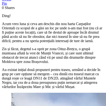
Pin
0
Shares
Ding!
Acum vreo luna și ceva am deschis din nou harta Carpaților
Orientali cu scopul de a găsi un loc pe unde n-am mai fost (nu că ar
fi puține aceste locații), care să fie destul de aproape încât drumul
până acolo să nu fie obositor, dar nici traseul în sine să nu fie prea
dificil, pentru a nu speria potențialii interesați de ture de iarnă.
Zis și făcut, degetul s-a oprit pe zona Oituz-Brețcu, o grupă
muntoasa aflată la vest de Munții Vrancei, și care sunt ultimul
obstacol de trecut atunci când vii pe unul din drumurile dinspre
Moldova spre zona Brașovului.
Au existat inițial două propuneri pentru traseu, urmând a decide în
grup pe care opțiune să mergem – cea dintâi era traseul marcat cu
dungă roșie ce leagă DN11 de DN2D, atingând vârful Muntele
Negru, iar cea de-a doua presupunea puțin nemarcat și atingerea
vârfurilor Înzăpezitu Mare și Mic și vârful Mușat.