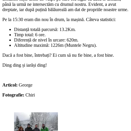
până la urmă ne intersectăm cu drumul nostru. Evident, a avut
dreptate, iar după puțină bălăureală am dat de propriile noastre urme.
Pe la 15:30 eram din nou în drum, la mașină. Câteva statistici:
Distanță totală parcursă: 13.2Km.
Timp total: 6 ore.
Diferență de nivel în urcare: 620m.
Altitudine maximă: 1226m (Muntele Negru).
Dacă a fost bine, întrebați? Ei cum să nu fie bine, a fost bine.
Ding ding și iarăși ding!
Articol:
George
Fotografie:
Chiri