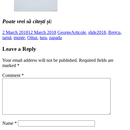
Poate vrei să citești și:
2 March 2018
12 March 2018
George
Articole
,
slide
2018
,
Brețcu
,
iarnă
,
munte
,
Oituz
,
tura
,
zapada
Leave a Reply
Your email address will not be published.
Required fields are
marked
*
Comment
*
Name
*