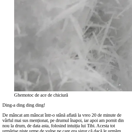
Ghemotoc de ace de chiciură
Ding-a ding ding ding!
De mâncat am mâncat într-o stână aflată la vreo 20 de minute de
vârful mai sus menționat, pe drumul înapoi, iar apoi am pornit din
nou la drum, de data asta, folosind intuiția lui Tibi. Acesta tot
urmărise niște urme de vulpe pe care era sigur că dacă le urmăm,