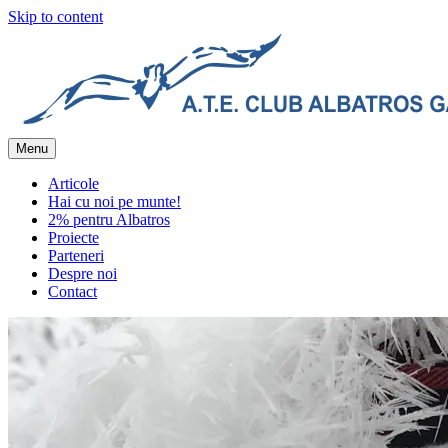
Skip to content
Menu
Hai cu noi pe munte!
Club Albatros Galaţi
Articole
Hai cu noi pe munte!
2% pentru Albatros
Proiecte
Parteneri
Despre noi
Contact